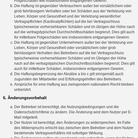
Folgeschäden wie insbesondere entgangenen Gewinn.
Die Haftung ist gegenüber Verbrauchern außer bei vorsätzlichem oder
grob fahrlässigem Verhalten oder bei Schäden aus der Verletzung von
Leben, Körper und Gesundheit und der Verletzung wesentlicher
Vertragspflichten (Kardinalpflichten) auf die bei Vertragsschluss
typischerweise vorhersehbaren Schäden und im übrigen der Höhe nach
auf die vertragstypischen Durchschnittsschäden begrenzt. Dies gilt auch
für mittelbare Folgeschäden wie insbesondere entgangenen Gewinn.
Die Haftung ist gegenüber Unternehmern außer bei der Verletzung von
Leben, Körper und Gesundheit oder vorsätzlichem oder grob
fahrlässigem Verhalten des Betreibers auf die bei Vertragsschluss
typischerweise vorhersehbaren Schäden und im Übrigen der Höhe
nach auf die vertragstypischen Durchschnittsschäden begrenzt. Dies gilt
auch für mittelbare Schäden, insbesondere entgangenen Gewinn.
Die Haftungsbegrenzung der Absätze a bis c gilt sinngemäß auch
zugunsten der Mitarbeiter und Erfüllungsgehilfen des Betreibers.
Ansprüche für eine Haftung aus zwingendem nationalem Recht bleiben
unberührt.
6. Änderungsvorbehalt
Der Betreiber ist berechtigt, die Nutzungsbedingungen und die
Datenschutzrichtlinie zu ändern. Die Änderung wird dem Nutzer per E-
Mail mitgeteilt.
Der Nutzer ist berechtigt, den Änderungen zu widersprechen. Im Falle
des Widerspruchs erlischt das zwischen dem Betreiber und dem Nutzer
bestehende Vertragsverhältnis mit sofortiger Wirkung.