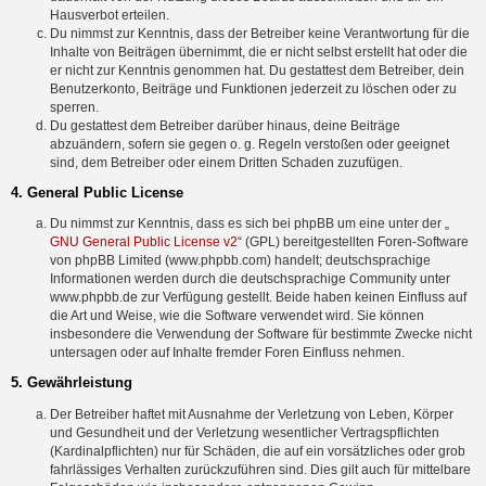
Hausverbot erteilen.
Du nimmst zur Kenntnis, dass der Betreiber keine Verantwortung für die
Inhalte von Beiträgen übernimmt, die er nicht selbst erstellt hat oder die
er nicht zur Kenntnis genommen hat. Du gestattest dem Betreiber, dein
Benutzerkonto, Beiträge und Funktionen jederzeit zu löschen oder zu
sperren.
Du gestattest dem Betreiber darüber hinaus, deine Beiträge
abzuändern, sofern sie gegen o. g. Regeln verstoßen oder geeignet
sind, dem Betreiber oder einem Dritten Schaden zuzufügen.
4. General Public License
Du nimmst zur Kenntnis, dass es sich bei phpBB um eine unter der „
GNU General Public License v2
“ (GPL) bereitgestellten Foren-Software
von phpBB Limited (www.phpbb.com) handelt; deutschsprachige
Informationen werden durch die deutschsprachige Community unter
www.phpbb.de zur Verfügung gestellt. Beide haben keinen Einfluss auf
die Art und Weise, wie die Software verwendet wird. Sie können
insbesondere die Verwendung der Software für bestimmte Zwecke nicht
untersagen oder auf Inhalte fremder Foren Einfluss nehmen.
5. Gewährleistung
Der Betreiber haftet mit Ausnahme der Verletzung von Leben, Körper
und Gesundheit und der Verletzung wesentlicher Vertragspflichten
(Kardinalpflichten) nur für Schäden, die auf ein vorsätzliches oder grob
fahrlässiges Verhalten zurückzuführen sind. Dies gilt auch für mittelbare