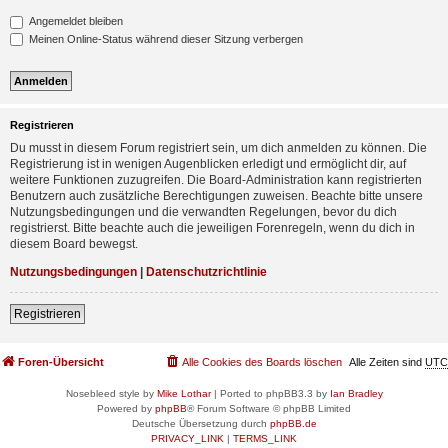
Angemeldet bleiben
Meinen Online-Status während dieser Sitzung verbergen
Registrieren
Du musst in diesem Forum registriert sein, um dich anmelden zu können. Die
Registrierung ist in wenigen Augenblicken erledigt und ermöglicht dir, auf
weitere Funktionen zuzugreifen. Die Board-Administration kann registrierten
Benutzern auch zusätzliche Berechtigungen zuweisen. Beachte bitte unsere
Nutzungsbedingungen und die verwandten Regelungen, bevor du dich
registrierst. Bitte beachte auch die jeweiligen Forenregeln, wenn du dich in
diesem Board bewegst.
Nutzungsbedingungen
|
Datenschutzrichtlinie
Registrieren
Foren-Übersicht
Alle Cookies des Boards löschen
Alle Zeiten sind
UTC
Nosebleed style by
Mike Lothar
| Ported to phpBB3.3 by
Ian Bradley
Powered by
phpBB
® Forum Software © phpBB Limited
Deutsche Übersetzung durch
phpBB.de
PRIVACY_LINK
|
TERMS_LINK