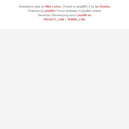
Nosebleed style by
Mike Lothar
| Ported to phpBB3.3 by
Ian Bradley
Powered by
phpBB
® Forum Software © phpBB Limited
Deutsche Übersetzung durch
phpBB.de
PRIVACY_LINK
|
TERMS_LINK